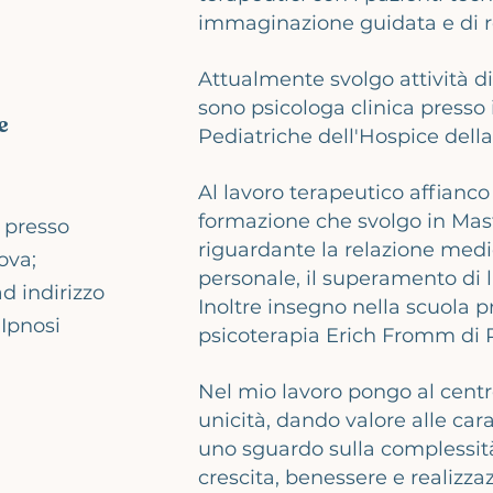
immaginazione guidata e di r
Attualmente svolgo attività d
sono psicologa clinica presso i
e
Pediatriche dell'Hospice dell
Al lavoro terapeutico affianco
formazione che svolgo in Mast
a presso
riguardante la relazione medic
ova;
personale, il superamento di lut
ad indirizzo
Inoltre insegno nella scuola p
 Ipnosi
psicoterapia Erich Fromm di
Nel mio lavoro pongo al centr
unicità, dando valore alle car
uno sguardo sulla complessità 
crescita, benessere e realizza