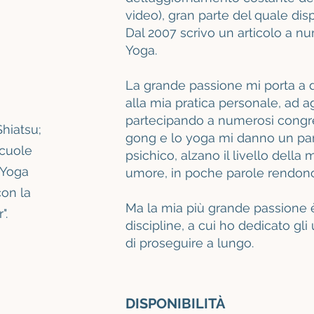
video), gran parte del quale dis
Dal 2007 scrivo un articolo a num
Yoga.
La grande passione mi porta a 
alla mia pratica personale, ad 
partecipando a numerosi congress
hiatsu;
gong e lo yoga mi danno un part
scuole
psichico, alzano il livello della m
 Yoga
umore, in poche parole rendono 
con la
Ma la mia più grande passione 
".
discipline, a cui ho dedicato gl
di proseguire a lungo.
DISPONIBILITÀ