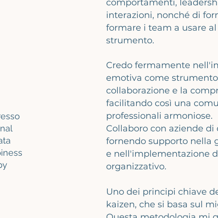
comportamenti, leadersh
interazioni, nonché di for
formare i team a usare a
strumento.
Credo fermamente nell'im
emotiva come strumento 
collaborazione e la compr
facilitando così una comu
professionali armoniose.
resso
nal
Collaboro con aziende di 
ata
fornendo supporto nella 
piness
e nell'implementazione di
py
organizzativo.
Uno dei principi chiave de
kaizen, che si basa sul m
Questa metodologia mi gu