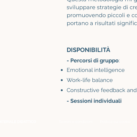
sviluppare strategie di cre
promuovendo piccoli e co
portano a risultati signifi
DISPONIBILITÀ
- Percorsi di grupp
o
:
Emotional intelligence
Work-life balance
Constructive feedback and 
- Sessioni individuali
ATERIALE DIDATTICO
Termini e condizioni
Politica sui cookie