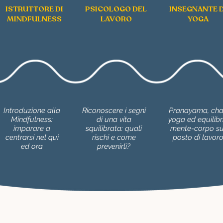
ISTRUTTORE DI
PSICOLOGO DEL
INSEGNANTE D
MINDFULNESS
LAVORO
YOGA
Introduzione alla
Riconoscere i segni
Pranayama, cha
Mindfulness:
di una vita
yoga ed equilibr
imparare a
squilibrata: quali
mente-corpo su
centrarsi nel qui
rischi e come
posto di lavor
ed ora
prevenirli?