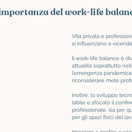
'importanza del work-life balan
Vita privata e professi
si influenzano a vicenda 
89%
Il work-life balance è di
attualità soprattutto ne
l’emergenza pandemica 
dei dipendenti vede una
correlazione diretta tra
riconsiderare mete profes
equilibrio vita-lavoro e i
risultati economici della
Inoltre, lo sviluppo tec
propria azienda
labile e sfocato il confin
professionale, sia per q
per gli spazi fisici del la
Imparare a gestire e sca