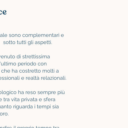
ce
onale sono complementari e
sotto tutti gli aspetti.
venuto di strettissima
ll'ultimo periodo con
che ha costretto molti a
sionali e realtà relazionali.
nologico ha reso sempre più
e tra vita privata e sfera
uanto riguarda i tempi sia
voro.
ndire il proprio tempo tra