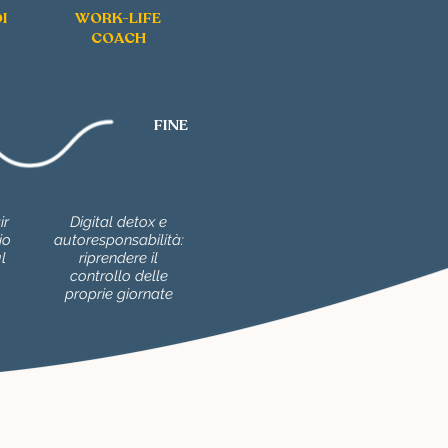
I
WORK-LIFE
COACH
FINE
ir
Digital detox e
io
autoresponsabilità:
l
riprendere il
o
controllo delle
proprie giornate