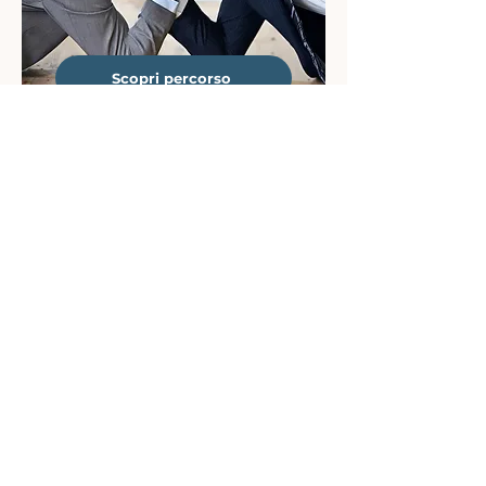
Scopri percorso
Negotiation and conflict
management
Scopri percorso
Self-care check-in